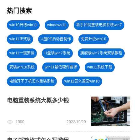
热门搜索
win10升级win11
windows11
新手如何重装电脑系统win7
win11正式版
U盘PE启动盘制作
免费升级win10
win11一键安装
U盘装win7系统
旗舰版win7系统安装教程
安装win10系统
win11最低硬件要求
win11系统下载
电脑开不了机怎么重装系统
win11怎么退回win10
小白一键重装系统绿色版
一键重装系统备份win11系统
电脑重装系统大概多少钱
win7系统重装
windows11安装教程
U盘重装系统
1000
2022/10/29
win11升级