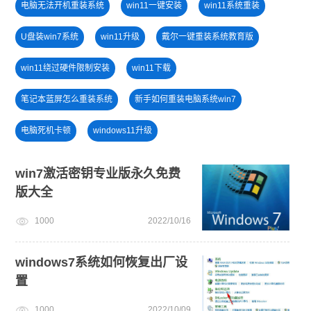
电脑无法开机重装系统
win11一键安装
win11系统重装
U盘装win7系统
win11升级
戴尔一键重装系统教育版
win11绕过硬件限制安装
win11下载
笔记本蓝屏怎么重装系统
新手如何重装电脑系统win7
电脑死机卡顿
windows11升级
一键重装系统备份win11系统
windows11
电脑开不了机
win7激活密钥专业版永久免费
版大全
win11系统下载
win11最低硬件要求
免费升级win10
1000
2022/10/16
win11怎么退回win10
u盘一键重装系统win10 32位
windows7系统如何恢复出厂设
置
1000
2022/10/09