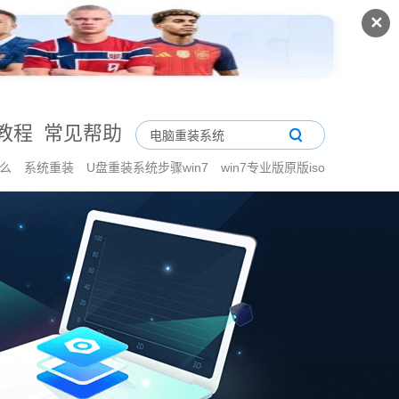
✕
教程
常见帮助
什么
系统重装
U盘重装系统步骤win7
win7专业版原版iso