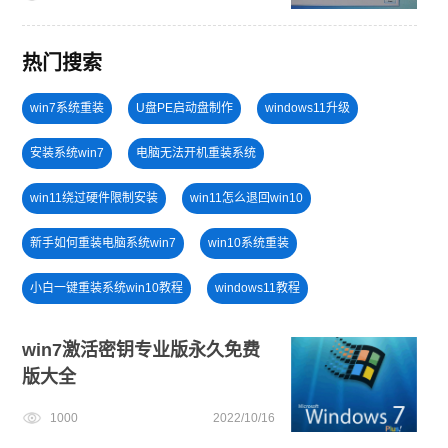
热门搜索
win7系统重装
U盘PE启动盘制作
windows11升级
安装系统win7
电脑无法开机重装系统
win11绕过硬件限制安装
win11怎么退回win10
新手如何重装电脑系统win7
win10系统重装
小白一键重装系统win10教程
windows11教程
电脑开不了机
win11最低硬件要求
win7激活密钥专业版永久免费
版大全
电脑开不了机怎么重装系统
戴尔一键重装系统教育版
1000
2022/10/16
电脑死机卡顿
小白一键重装系统绿色版
U盘重装系统