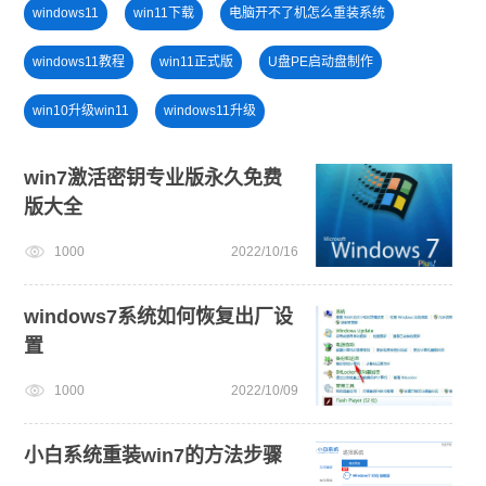
windows11
win11下载
电脑开不了机怎么重装系统
windows11教程
win11正式版
U盘PE启动盘制作
win10升级win11
windows11升级
一键重装系统备份win11系统
U盘重装系统
win7激活密钥专业版永久免费
版大全
小白一键重装系统win10教程
windows11安装教程
1000
2022/10/16
win11怎么退回win10
win11系统下载
win11最低硬件要求
windows7系统如何恢复出厂设
置
1000
2022/10/09
小白系统重装win7的方法步骤