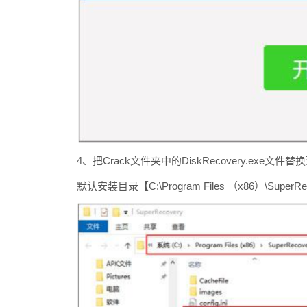
4、把Crack文件夹中的DiskRecovery.exe文
默认安装目录【C:\Program Files （x86）\SuperRe