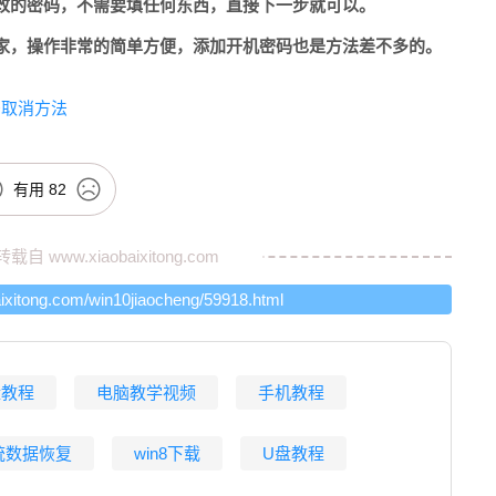
改的密码，不需要填任何东西，直接下一步就可以。
家，操作非常的简单方便，添加开机密码也是方法差不多的。
码取消方法
有用
82
转载自
www.xiaobaixitong.com
baixitong.com/win10jiaocheng/59918.html
盘教程
电脑教学视频
手机教程
统数据恢复
win8下载
U盘教程