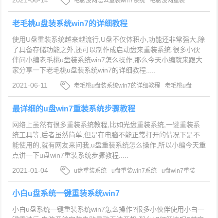
电脑没网怎么重装win7系统
电脑没网重装
win7系统的详细教程
u盘重装win7系统
老毛桃u盘装系统win7的详细教程
使用U盘重装系统越来越流行,U盘不仅体积小,功能还非常强大,除
了具备存储功能之外,还可以制作成启动盘来重装系统.很多小伙
伴问小编老毛桃u盘装系统win7怎么操作,那么今天小编就来跟大
家分享一下老毛桃u盘装系统win7的详细教程.....
2021-06-11
老毛桃u盘装系统win7的详细教程
老毛桃u盘
装系统win7怎么操作
u盘重装win7系统
最详细的u盘win7重装系统步骤教程
网络上虽然有很多重装系统教程,比如光盘重装系统,一键重装系
统工具等,后者虽然简单,但是在电脑不能正常打开的情况下是不
能使用的,就有网友来问我,u盘重装系统怎么操作,所以小编今天重
点讲一下u盘win7重装系统步骤教程.....
2021-01-04
u盘重装系统
u盘重装win7系统
u盘win7重装
系统步骤教程
小白u盘系统一键重装系统win7
小白u盘系统一键重装系统win7怎么操作?很多小伙伴使用小白一