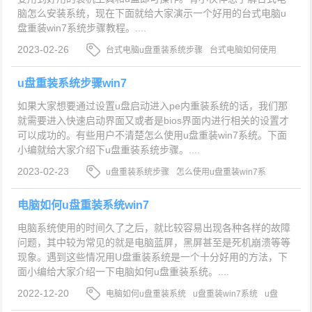
脑怎么安装系统，现在下面就给大家演示一个好用的台式电脑u
盘重装win7系统步骤教程。....
2023-02-26
台式电脑u盘重装系统步骤
台式电脑如何使用
u盘重装win7系统
u盘重装win7系统
u盘重装系统步骤win7
如果大家想要通过设置u盘启动进入pe内重装系统的话，我们那
就需要进入快速启动界面又或者是bios界面内进行相关的设置才
可以成功的。有些用户不清楚怎么使用u盘重装win7系统。下面
小编就给大家介绍下u盘重装系统步骤。....
2023-02-23
u盘重装系统步骤
怎么使用u盘重装win7系
统
u盘重装win7系统
电脑如何u盘重装系统win7
电脑系统使用的时间久了之后，就比较容易出现各种各样的故障
问题，其中较为常见的就是电脑蓝屏，黑屏甚至是死机崩溃等等
现象。遇到这些情况用U盘重装系统是一个十分好用的方法，下
面小编给大家介绍一下电脑如何u盘重装系统。....
2022-12-20
电脑如何u盘重装系统
u盘重装win7系统
u盘
重装win7系统教程