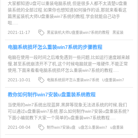
大家都知道U盘可以重装电脑系统,但是很多人都不太清楚U盘重
装系统的全部过程.如果你也想知道如何操作的话,那就来看看这
篇黑鲨装机大师U盘重装win7系统的教程,学会就能自己动手
啦.....
2021-11-17
黑鲨装机大师U盘重装win7系统的教程
黑鲨装
机大师
U盘重装win7系统
电脑系统损坏怎么重装win7系统的步骤教程
电脑在使用一段时间之后难免遇到一些问题,比如运行速度越来越
慢,甚至系统崩溃开不了机,这个时候电脑就是一堆硬件,不能正常
使用,下面来看看电脑系统损坏怎么重装win7系统的教程.....
2021-10-01
电脑系统损坏怎么重装win7系统
U盘重装win7
系统
win7系统重装
教你如何制作win7安装u盘重装系统教程
当使用的win7系统出现蓝屏,黑屏等现象无法进系统的时候,我们
可以通过u盘重装win7系统.那么如何制作win7安装u盘重装系统?
下面小编就教下大家一个简单的u盘重装win7系统教程.....
2021-08-04
制作win7安装u盘
u盘怎么重装win7
u盘重装
win7系统